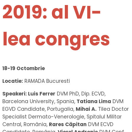
2019: al VI-
lea congres
18-19 Octombrie
Locatie:
RAMADA Bucuresti
Speakeri: Luis Ferrer
DVM PhD, Dip. ECVD,
Barcelona University, Spania,
Tatiana Lima
DVM
EGVD Candidate, Portugalia,
Mihai A.
Tilea Doctor
Specialist Dermato-Venerologie, Spitalul Militar
Central, România,
Rares Cäpitan
DVM ECVD
Candidate, România,
Viorel Andronie
DVM Conf.