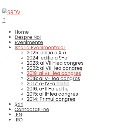
Home
Despre Noi
Evenimente
Istoria Evenimentelor
2025: ediția a X a
2024: ediția a 9-a
2023: al VIII-lea congres
2022: al VII-lea congres
2019: al VI- lea congres
2018: al V- lea congres
2017: a-IV-a editie
2016: a-III-a editie
2015: al II-lea congres
2014: Primul congres
Știri
Contactați-ne
EN
RO