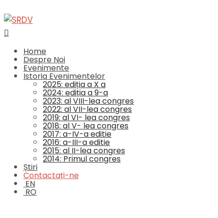
Home
Despre Noi
Evenimente
Istoria Evenimentelor
2025: ediția a X a
2024: ediția a 9-a
2023: al VIII-lea congres
2022: al VII-lea congres
2019: al VI- lea congres
2018: al V- lea congres
2017: a-IV-a editie
2016: a-III-a editie
2015: al II-lea congres
2014: Primul congres
Știri
Contactați-ne
EN
RO